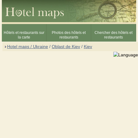
Hôtels et restaurants sur
Photos des hôtels et
Chercher des hôtels et
la carte
restaurants
restaurants
Hotel maps / Ukraine
/
Oblast de Kiev
/
Kiev