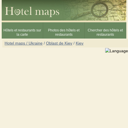
Hôtels et restaurants sur
Photos des hôtels et
Chercher des hôtels et
la carte
restaurants
restaurants
Hotel maps / Ukraine
/
Oblast de Kiev
/
Kiev