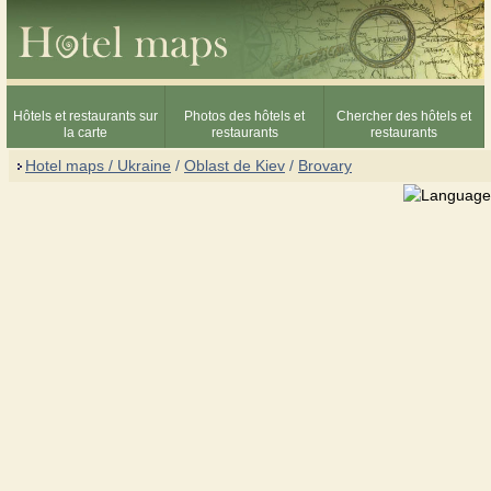
Hôtels et restaurants sur
Photos des hôtels et
Chercher des hôtels et
la carte
restaurants
restaurants
Hotel maps / Ukraine
/
Oblast de Kiev
/
Brovary