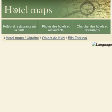
Hôtels et restaurants sur
Photos des hôtels et
Chercher des hôtels et
la carte
restaurants
restaurants
Hotel maps / Ukraine
/
Oblast de Kiev
/
Bila Tserkva