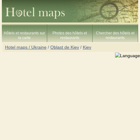
Hôtels et restaurants sur
Photos des hôtels et
Chercher des hôtels et
la carte
restaurants
restaurants
Hotel maps / Ukraine
/
Oblast de Kiev
/
Kiev