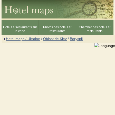
Hôtels et restaurants sur
Photos des hôtels et
Chercher des hôtels et
la carte
restaurants
restaurants
Hotel maps / Ukraine
/
Oblast de Kiev
/
Boryspil