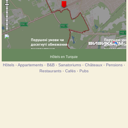
Hôtels en Turquie
Hôtels
·
Appartements
·
B&B
·
Sanatoriums
·
Châteaux
·
Pensions
·
Restaurants
·
Cafés
·
Pubs