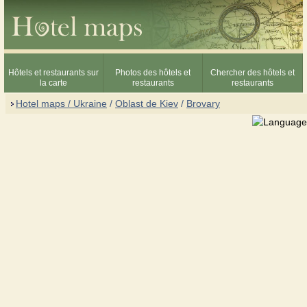
Hôtels et restaurants sur
Photos des hôtels et
Chercher des hôtels et
la carte
restaurants
restaurants
Hotel maps / Ukraine
/
Oblast de Kiev
/
Brovary