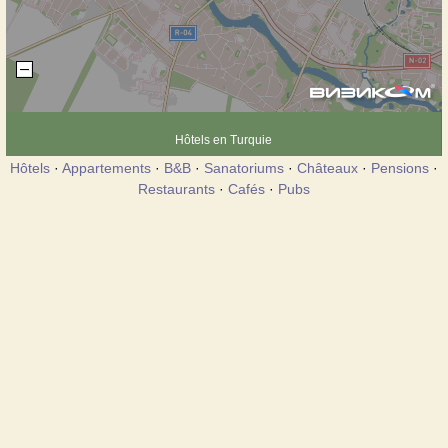
Hôtels en Turquie
Hôtels
·
Appartements
·
B&B
·
Sanatoriums
·
Châteaux
·
Pensions
·
Restaurants
·
Cafés
·
Pubs