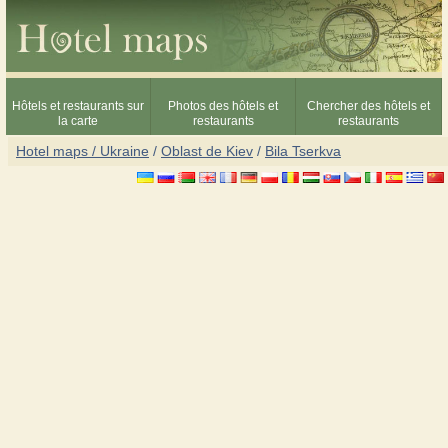
Hôtels et restaurants sur
Photos des hôtels et
Chercher des hôtels et
la carte
restaurants
restaurants
Hotel maps / Ukraine
/
Oblast de Kiev
/
Bila Tserkva