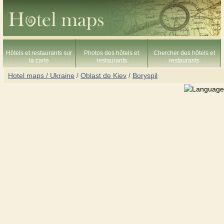
Hôtels et restaurants sur
Photos des hôtels et
Chercher des hôtels et
la carte
restaurants
restaurants
Hotel maps / Ukraine
/
Oblast de Kiev
/
Boryspil