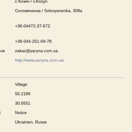
с.Козин / v.Kozyn
Соловяненка / Solovyanenka, 308а
+38-04472-37-672
+38-044-251-69-78
que
zakaz@yaryna.com.ua
http://www.yaryna.com.ua/
Village
50.2189
30.6551
S
Notice
Ukrainien, Russe