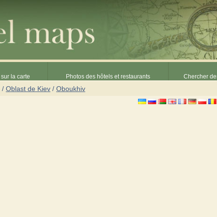
sur la carte
Photos des hôtels et restaurants
Chercher des
/
Oblast de Kiev
/
Oboukhiv