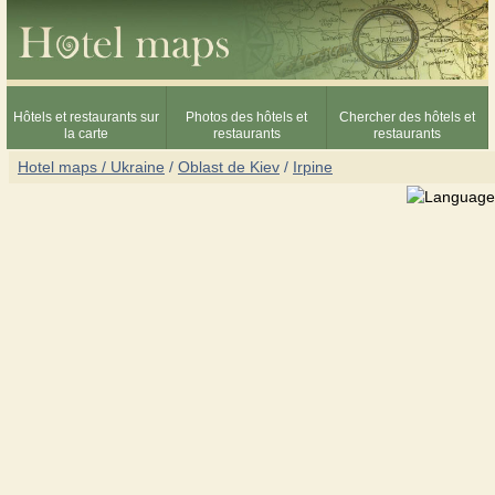
Hôtels et restaurants sur
Photos des hôtels et
Chercher des hôtels et
la carte
restaurants
restaurants
Hotel maps / Ukraine
/
Oblast de Kiev
/
Irpine