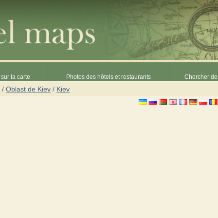
sur la carte
Photos des hôtels et restaurants
Chercher des
/
Oblast de Kiev
/
Kiev