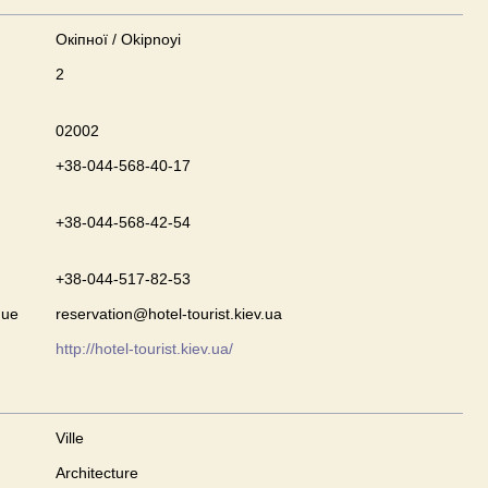
Окіпної / Okipnoyi
2
02002
+38-044-568-40-17
+38-044-568-42-54
+38-044-517-82-53
que
reservation@hotel-tourist.kiev.ua
http://hotel-tourist.kiev.ua/
Ville
Architecture