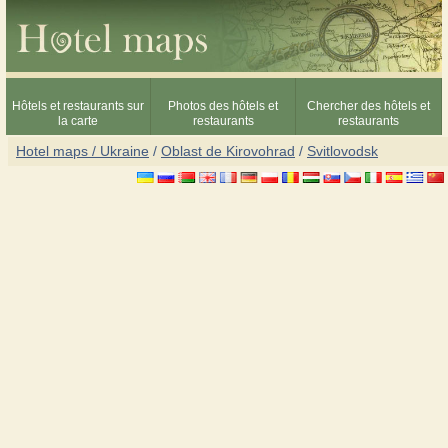
Hôtels et restaurants sur
Photos des hôtels et
Chercher des hôtels et
la carte
restaurants
restaurants
Hotel maps / Ukraine
/
Oblast de Kirovohrad
/
Svitlovodsk