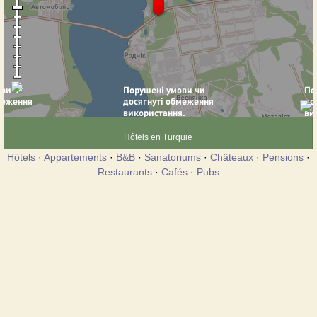
Hôtels en Turquie
Hôtels
·
Appartements
·
B&B
·
Sanatoriums
·
Châteaux
·
Pensions
·
Restaurants
·
Cafés
·
Pubs