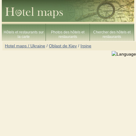
Hôtels et restaurants sur
Photos des hôtels et
Chercher des hôtels et
la carte
restaurants
restaurants
Hotel maps / Ukraine
/
Oblast de Kiev
/
Irpine