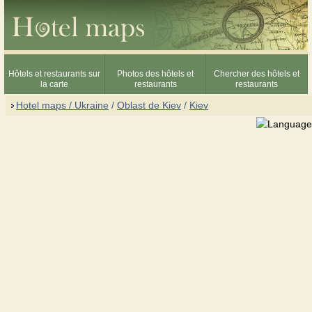
Hôtels et restaurants sur
Photos des hôtels et
Chercher des hôtels et
la carte
restaurants
restaurants
Hotel maps / Ukraine
/
Oblast de Kiev
/
Kiev