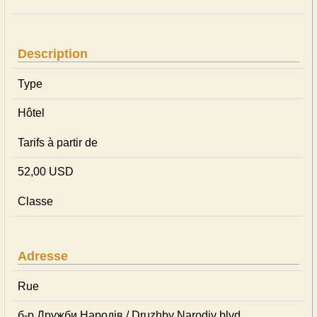
Description
Type
Hôtel
Tarifs à partir de
52,00 USD
Classe
Adresse
Rue
б-р Дружби Народів / Druzhby Narodiv blvd.