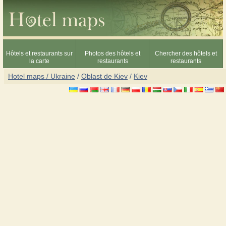
Hôtels et restaurants sur
Photos des hôtels et
Chercher des hôtels et
la carte
restaurants
restaurants
Hotel maps / Ukraine
/
Oblast de Kiev
/
Kiev