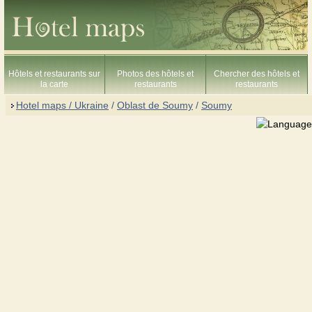
Hôtels et restaurants sur
Photos des hôtels et
Chercher des hôtels et
la carte
restaurants
restaurants
Hotel maps / Ukraine
/
Oblast de Soumy
/
Soumy