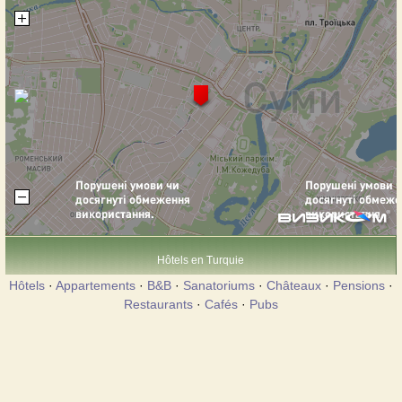
Hôtels en Turquie
Hôtels
·
Appartements
·
B&B
·
Sanatoriums
·
Châteaux
·
Pensions
·
Restaurants
·
Cafés
·
Pubs