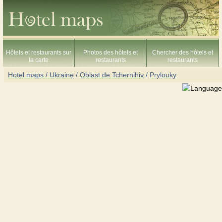
Hôtels et restaurants sur
Photos des hôtels et
Chercher des hôtels et
la carte
restaurants
restaurants
Hotel maps / Ukraine
/
Oblast de Tchernihiv
/
Prylouky