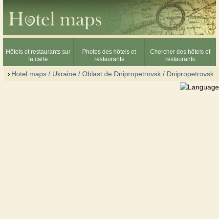
Hôtels et restaurants sur
Photos des hôtels et
Chercher des hôtels et
la carte
restaurants
restaurants
Hotel maps / Ukraine
/
Oblast de Dnipropetrovsk
/
Dnipropetrovsk