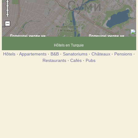
Hôtels en Turquie
Hôtels
·
Appartements
·
B&B
·
Sanatoriums
·
Châteaux
·
Pensions
·
Restaurants
·
Cafés
·
Pubs