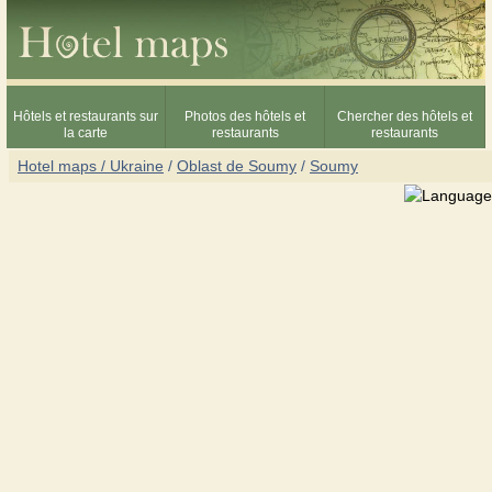
Hôtels et restaurants sur
Photos des hôtels et
Chercher des hôtels et
la carte
restaurants
restaurants
Hotel maps / Ukraine
/
Oblast de Soumy
/
Soumy