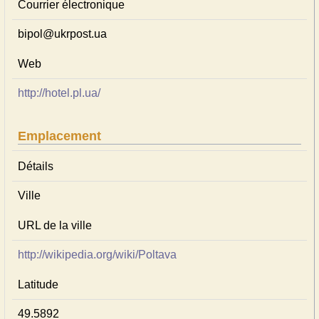
Courrier électronique
bipol@ukrpost.ua
Web
http://hotel.pl.ua/
Emplacement
Détails
Ville
URL de la ville
http://wikipedia.org/wiki/Poltava
Latitude
49.5892