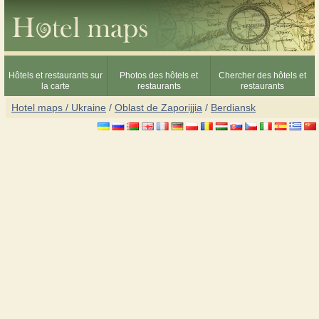
Hôtels et restaurants sur
Photos des hôtels et
Chercher des hôtels et
la carte
restaurants
restaurants
Hotel maps / Ukraine
/
Oblast de Zaporijjia
/
Berdiansk