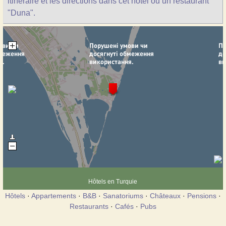
itinéraire et les directions dans cet hôtel ou un restaurant
"Duna".
Hôtels en Turquie
Hôtels
·
Appartements
·
B&B
·
Sanatoriums
·
Châteaux
·
Pensions
·
Restaurants
·
Cafés
·
Pubs