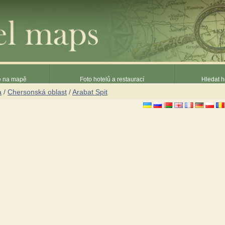
ce na mapě
Foto hotelů a restaurací
Hledat h
a
/
Chersonská oblast
/
Arabat Spit