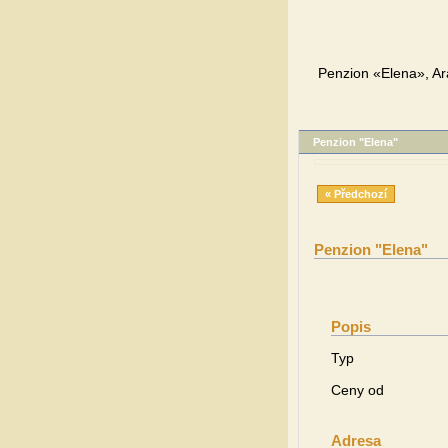
Penzion «Elena», Ara
Penzion "Elena"
« Předchozí
Penzion "Elena"
Popis
Typ
Ceny od
Adresa