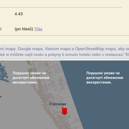
4.43
í
(po hlasů)
Třída
ivní mapy: Google mapa, Visicom mapa a OpenStreetMap mapa, aby se z
aké si můžete najít cestu a pokyny k tomuto hotelu nebo v restauraci "E