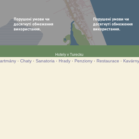
Hotely v Turecku
artmány
·
Chaty
·
Sanatoria
·
Hrady
·
Penziony
·
Restaurace
·
Kavárn