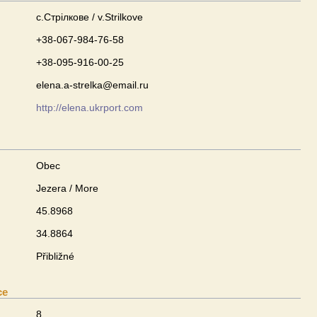
с.Стрілкове / v.Strilkove
+38-067-984-76-58
+38-095-916-00-25
elena.a-strelka@email.ru
http://elena.ukrport.com
Obec
Jezera / More
45.8968
34.8864
Přibližné
ce
8