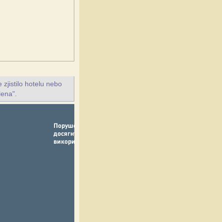
jistilo hotelu nebo
lena".