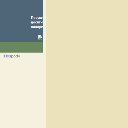
y
·
Hospody