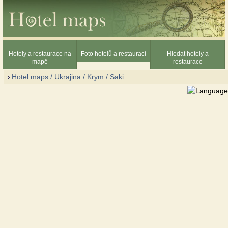
Hotely a restaurace na
Foto hotelů a restaurací
Hledat hotely a
mapě
restaurace
Hotel maps / Ukrajina
/
Krym
/
Saki