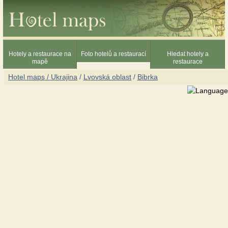
Hotely a restaurace na
Foto hotelů a restaurací
Hledat hotely a
mapě
restaurace
Hotel maps / Ukrajina
/
Lvovská oblast
/
Bibrka