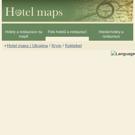
Hotely a restaurace na
Foto hotelů a restaurací
Hledat hotely a
mapě
restaurace
Hotel maps / Ukrajina
/
Krym
/
Koktebel