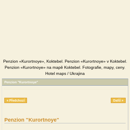
Penzion «Kurortnoye», Koktebel. Penzion «Kurortnoye» v Koktebel.
Penzion «Kurortnoye» na mapě Koktebel. Fotografie, mapy, ceny.
Hotel maps / Ukrajina
Penzion "Kurortnoye"
« Předchozí
Další »
Penzion "Kurortnoye"