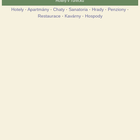
Hotely v Turecku
Hotely
·
Apartmány
·
Chaty
·
Sanatoria
·
Hrady
·
Penziony
·
Restaurace
·
Kavárny
·
Hospody