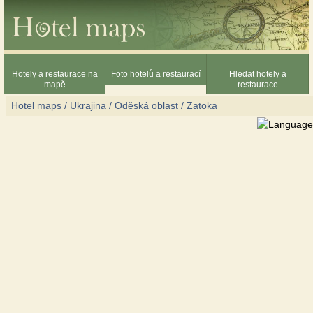
Hotely a restaurace na
Foto hotelů a restaurací
Hledat hotely a
mapě
restaurace
Hotel maps / Ukrajina
/
Oděská oblast
/
Zatoka