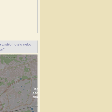
jistilo hotelu nebo
on".