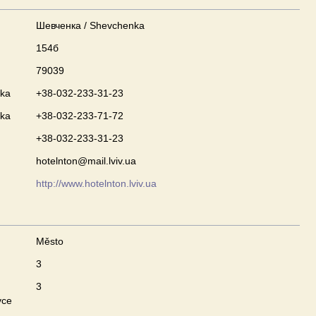
Шевченка / Shevchenka
154б
79039
nka
+38-032-233-31-23
nka
+38-032-233-71-72
+38-032-233-31-23
hotelnton@mail.lviv.ua
http://www.hotelnton.lviv.ua
Město
3
3
vce