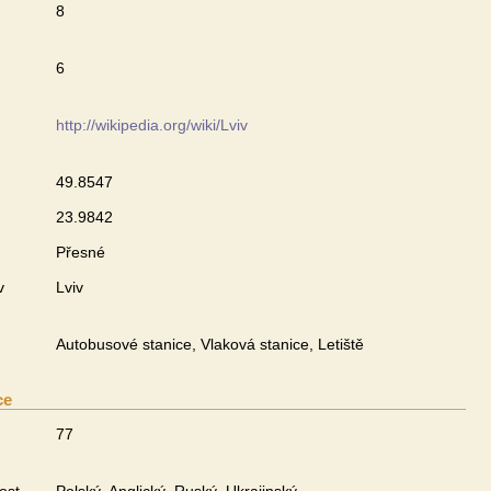
8
6
http://wikipedia.org/wiki/Lviv
49.8547
23.9842
Přesné
v
Lviv
Autobusové stanice, Vlaková stanice, Letiště
ce
77