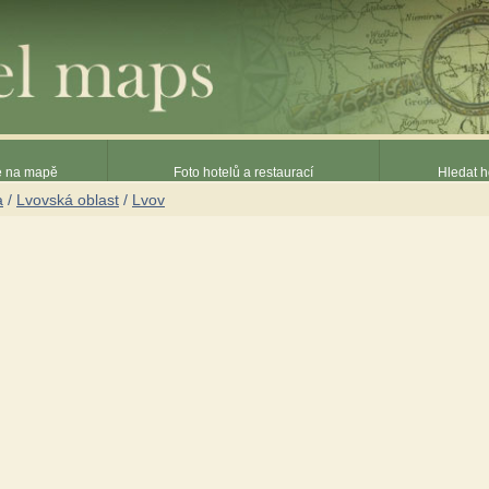
ce na mapě
Foto hotelů a restaurací
Hledat h
a
/
Lvovská oblast
/
Lvov