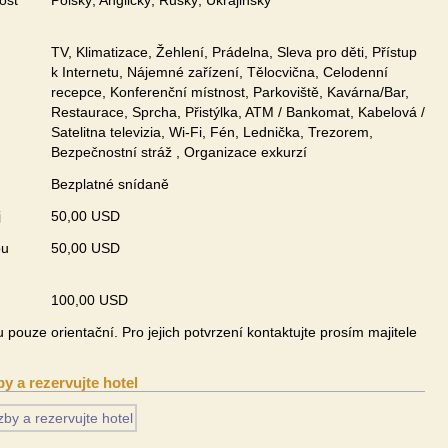
ost
Polský, Anglický, Ruský, Ukrajinský
TV, Klimatizace, Žehlení, Prádelna, Sleva pro děti, Přístup
k Internetu, Nájemné zařízení, Tělocvična, Celodenní
recepce, Konferenční místnost, Parkoviště, Kavárna/Bar,
Restaurace, Sprcha, Přistýlka, ATM / Bankomat, Kabelová /
Satelitna televizia, Wi-Fi, Fén, Lednička, Trezorem,
Bezpečnostní stráž , Organizace exkurzí
Bezplatné snídaně
j
50,00 USD
ou
50,00 USD
100,00 USD
pouze orientační. Pro jejich potvrzení kontaktujte prosím majitele
by a rezervujte hotel