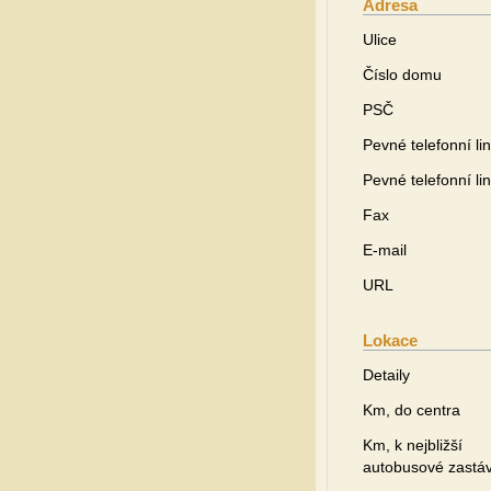
Adresa
Ulice
Číslo domu
PSČ
Pevné telefonní li
Pevné telefonní li
Fax
E-mail
URL
Lokace
Detaily
Km, do centra
Km, k nejbližší
autobusové zastá