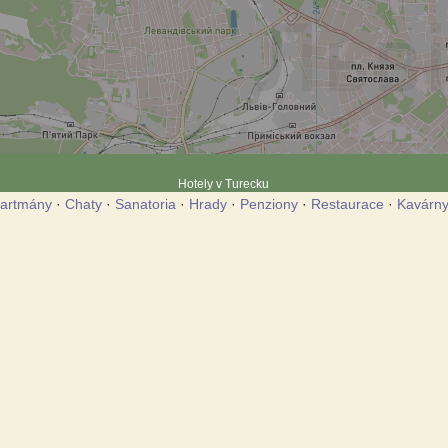
Hotely v Turecku
artmány
·
Chaty
·
Sanatoria
·
Hrady
·
Penziony
·
Restaurace
·
Kavárn