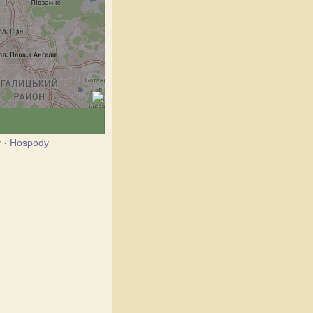
y
·
Hospody