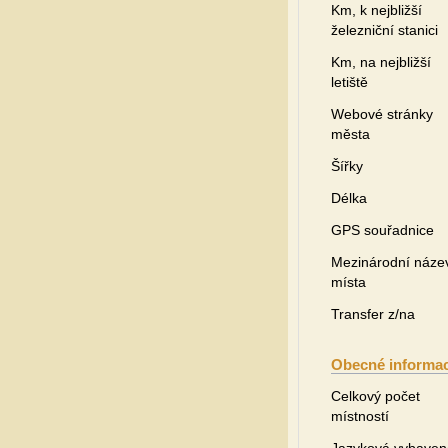
Km, k nejbližší
železniční stanici
Km, na nejbližší
letiště
Webové stránky
města
Šířky
Délka
GPS souřadnice
Mezinárodní náze
místa
Transfer z/na
Obecné informa
Celkový počet
místností