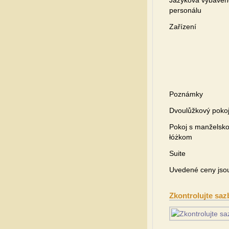
Jazyková vybaven
personálu
Zařízení
Poznámky
Dvoulůžkový poko
Pokoj s manželsk
łóżkom
Suite
Uvedené ceny jsou 
Zkontrolujte saz