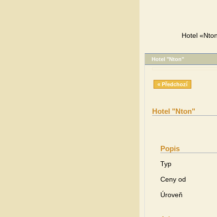
Hotel «Nton
Hotel "Nton"
« Předchozí
Hotel "Nton"
Popis
Typ
Ceny od
Úroveň