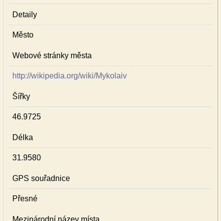
Detaily
Město
Webové stránky města
http://wikipedia.org/wiki/Mykolaiv
Šířky
46.9725
Délka
31.9580
GPS souřadnice
Přesné
Mezinárodní název místa