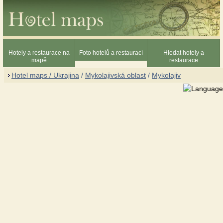
Hotely a restaurace na
Foto hotelů a restaurací
Hledat hotely a
mapě
restaurace
Hotel maps / Ukrajina
/
Mykolajivská oblast
/
Mykolajiv