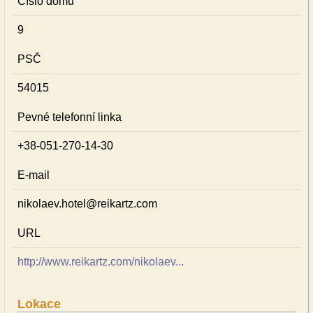
Číslo domu
9
PSČ
54015
Pevné telefonní linka
+38-051-270-14-30
E-mail
nikolaev.hotel@reikartz.com
URL
http://www.reikartz.com/nikolaev...
Lokace