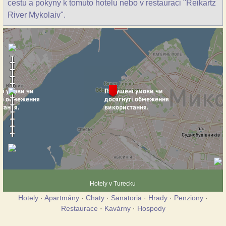
cestu a pokyny k tomuto hotelu nebo v restauraci "Reikartz
River Mykolaiv".
Hotely v Turecku
Hotely
·
Apartmány
·
Chaty
·
Sanatoria
·
Hrady
·
Penziony
·
Restaurace
·
Kavárny
·
Hospody