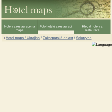
Hotely a restaurace na
Foto hotelů a restaurací
Hledat hotely a
mapě
restaurace
Hotel maps / Ukrajina
/
Zakarpatská oblast
/
Solotvyno