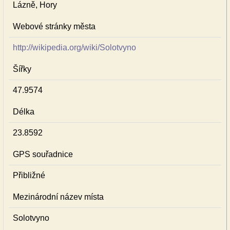
Lázně, Hory
Webové stránky města
http://wikipedia.org/wiki/Solotvyno
Šířky
47.9574
Délka
23.8592
GPS souřadnice
Přibližné
Mezinárodní název místa
Solotvyno