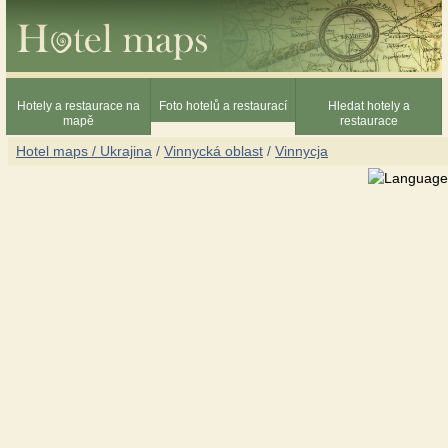
Hotely a restaurace na
Foto hotelů a restaurací
Hledat hotely a
mapě
restaurace
Hotel maps / Ukrajina
/
Vinnycká oblast
/
Vinnycja