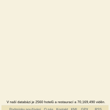
V naší databázi je 2560 hotelů a restaurací a 70,169,490 viděn.
Podmínky používání
O nás
Kontakt
KML
GPX
RSS