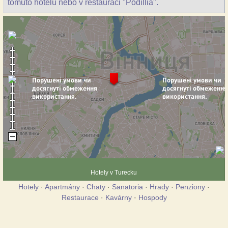
tomuto hotelu nebo v restauraci "Podillia".
Hotely v Turecku
Hotely
·
Apartmány
·
Chaty
·
Sanatoria
·
Hrady
·
Penziony
·
Restaurace
·
Kavárny
·
Hospody