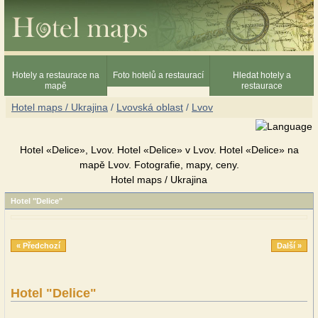
Hotely a restaurace na
Foto hotelů a restaurací
Hledat hotely a
mapě
restaurace
Hotel maps / Ukrajina
/
Lvovská oblast
/
Lvov
Hotel «Delice», Lvov. Hotel «Delice» v Lvov. Hotel «Delice» na
mapě Lvov. Fotografie, mapy, ceny.
Hotel maps / Ukrajina
Hotel "Delice"
« Předchozí
Další »
Hotel "Delice"