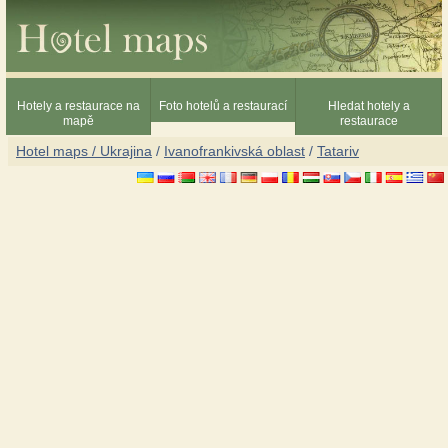
Hotely a restaurace na
Foto hotelů a restaurací
Hledat hotely a
mapě
restaurace
Hotel maps / Ukrajina
/
Ivanofrankivská oblast
/
Tatariv