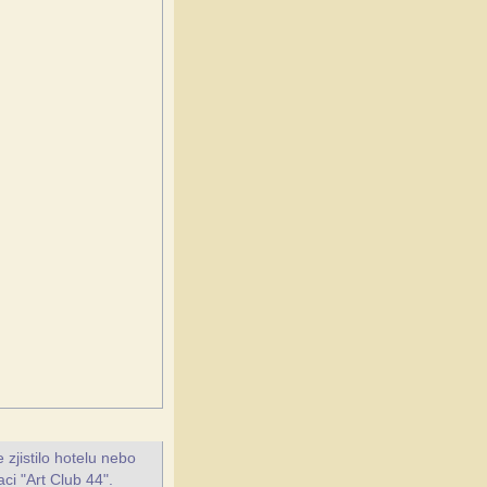
jistilo hotelu nebo
ci "Art Club 44".