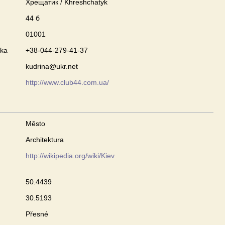
Хрещатик / Khreshchatyk
44 б
01001
nka
+38-044-279-41-37
kudrina@ukr.net
http://www.club44.com.ua/
Město
Architektura
http://wikipedia.org/wiki/Kiev
50.4439
30.5193
Přesné