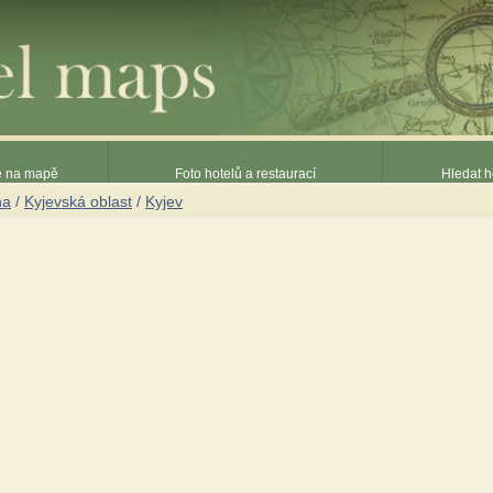
ce na mapě
Foto hotelů a restaurací
Hledat h
na
/
Kyjevská oblast
/
Kyjev