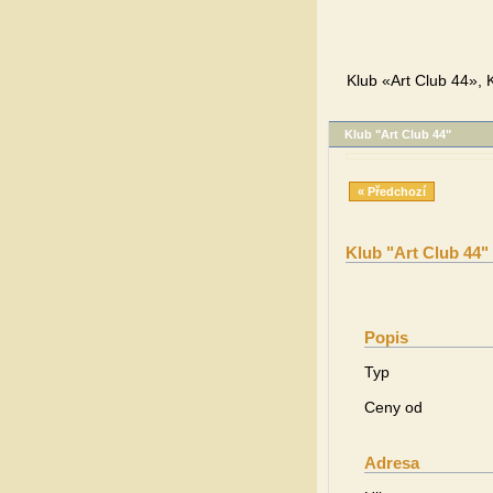
Klub «Art Club 44», 
Klub "Art Club 44"
« Předchozí
Klub "Art Club 44"
Popis
Typ
Ceny od
Adresa