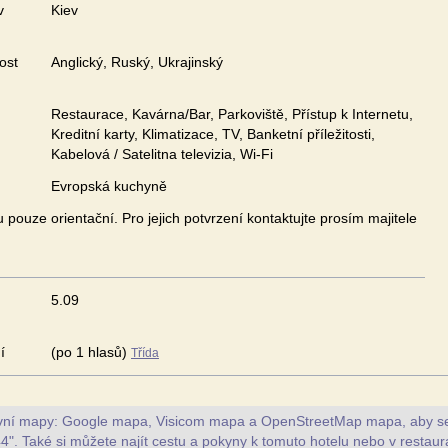
v
Kiev
ost
Anglický, Ruský, Ukrajinský
Restaurace, Kavárna/Bar, Parkoviště, Přístup k Internetu,
Kreditní karty, Klimatizace, TV, Banketní příležitosti,
Kabelová / Satelitna televizia, Wi-Fi
Evropská kuchyně
pouze orientační. Pro jejich potvrzení kontaktujte prosím majitele
5.09
í
(po 1 hlasů)
Třída
ivní mapy: Google mapa, Visicom mapa a OpenStreetMap mapa, aby se z
44". Také si můžete najít cestu a pokyny k tomuto hotelu nebo v restaura