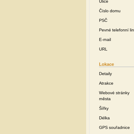
Ulice
Číslo domu
PSČ
Pevné telefonní li
E-mail
URL
Lokace
Detaily
Atrakce
Webové stránky
města
Šířky
Délka
GPS souřadnice