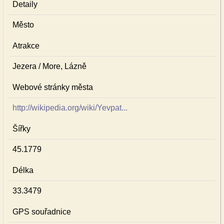
Detaily
Město
Atrakce
Jezera / More, Lázně
Webové stránky města
http://wikipedia.org/wiki/Yevpat...
Šířky
45.1779
Délka
33.3479
GPS souřadnice