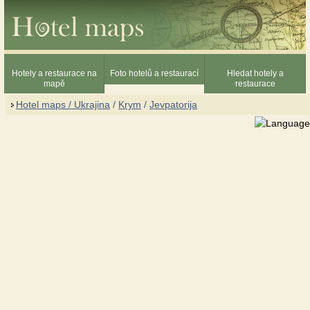
Hotely a restaurace na
Foto hotelů a restaurací
Hledat hotely a
mapě
restaurace
Hotel maps / Ukrajina
/
Krym
/
Jevpatorija