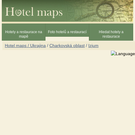
Hotely a restaurace na
Foto hotelů a restaurací
Hledat hotely a
mapě
restaurace
Hotel maps / Ukrajina
/
Charkovská oblast
/
Izjum