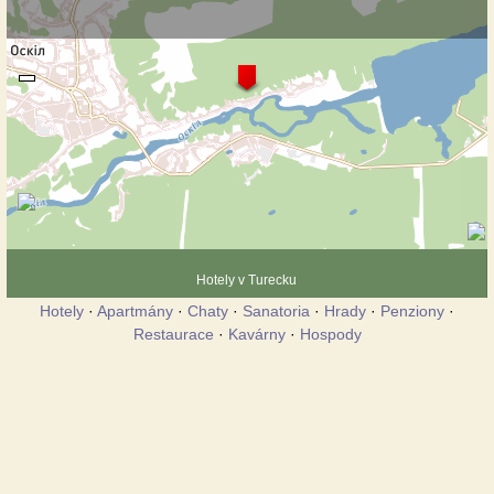
Hotely v Turecku
Hotely
·
Apartmány
·
Chaty
·
Sanatoria
·
Hrady
·
Penziony
·
Restaurace
·
Kavárny
·
Hospody