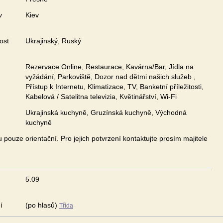
v
Kiev
ost
Ukrajinský, Ruský
Rezervace Online, Restaurace, Kavárna/Bar, Jídla na
vyžádání, Parkoviště, Dozor nad dětmi našich služeb ,
Přístup k Internetu, Klimatizace, TV, Banketní příležitosti,
Kabelová / Satelitna televizia, Květinářství, Wi-Fi
Ukrajinská kuchyně, Gruzínská kuchyně, Východná
kuchyně
pouze orientační. Pro jejich potvrzení kontaktujte prosím majitele
5.09
í
(po hlasů)
Třída