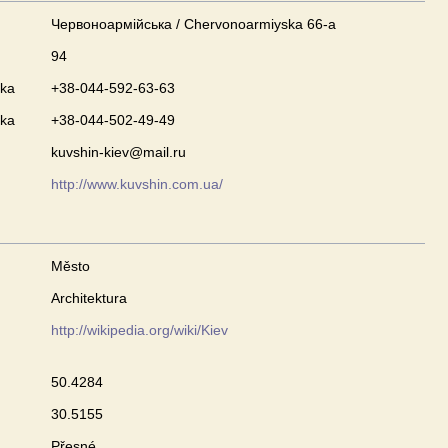
Червоноармійська / Chervonoarmiyska 66-а
94
nka
+38-044-592-63-63
nka
+38-044-502-49-49
kuvshin-kiev@mail.ru
http://www.kuvshin.com.ua/
Město
Architektura
http://wikipedia.org/wiki/Kiev
50.4284
30.5155
Přesné