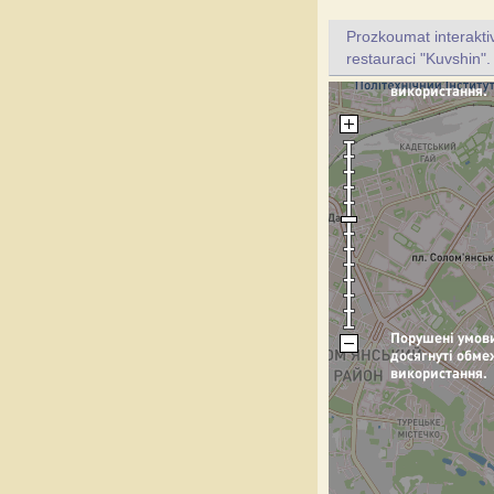
Prozkoumat interakt
restauraci "Kuvshin".