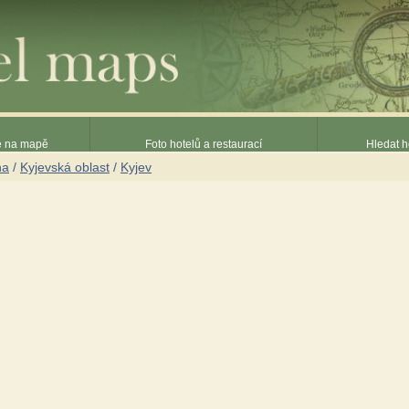
ce na mapě
Foto hotelů a restaurací
Hledat h
na
/
Kyjevská oblast
/
Kyjev