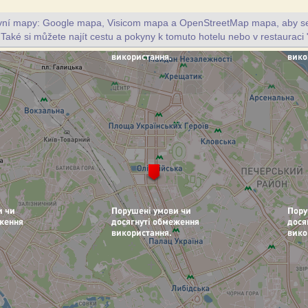
ivní mapy: Google mapa, Visicom mapa a OpenStreetMap mapa, aby se z
 Také si můžete najít cestu a pokyny k tomuto hotelu nebo v restauraci 