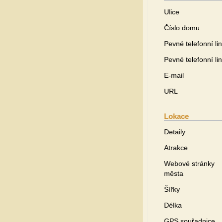
Ulice
Číslo domu
Pevné telefonní li
Pevné telefonní li
E-mail
URL
Lokace
Detaily
Atrakce
Webové stránky
města
Šířky
Délka
GPS souřadnice