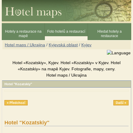
Hotely a restaurace na
Foto hotelů a restaurací
Hledat hotely a
mapě
restaurace
Hotel maps / Ukrajina
/
Kyjevská oblast
/
Kyjev
Hotel «Kozatskiy», Kyjev. Hotel «Kozatskiy» v Kyjev. Hotel
«Kozatskiy» na mapě Kyjev. Fotografie, mapy, ceny.
Hotel maps / Ukrajina
Hotel "Kozatskiy"
« Předchozí
Další »
Hotel "Kozatskiy"