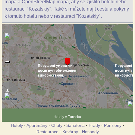
mapa a OpenStreetMap mapa, aby se zjistilo hotelu nebo
restauraci "Kozatskiy". Také si můžete najít cestu a pokyny
k tomuto hotelu nebo v restauraci "Kozatskiy".
Hotely v Turecku
Hotely
·
Apartmány
·
Chaty
·
Sanatoria
·
Hrady
·
Penziony
·
Restaurace
·
Kavárny
·
Hospody