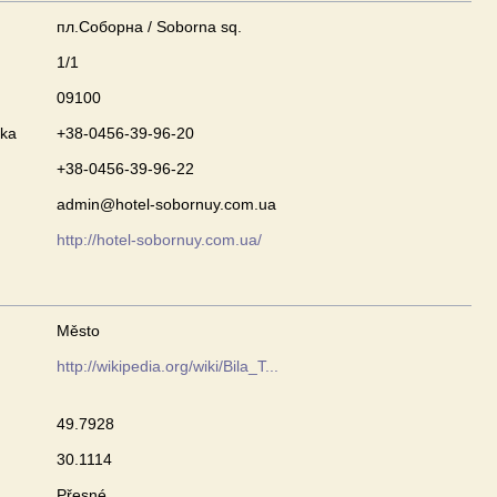
пл.Соборна / Soborna sq.
1/1
09100
nka
+38-0456-39-96-20
+38-0456-39-96-22
admin@hotel-sobornuy.com.ua
http://hotel-sobornuy.com.ua/
Město
http://wikipedia.org/wiki/Bila_T...
49.7928
30.1114
Přesné