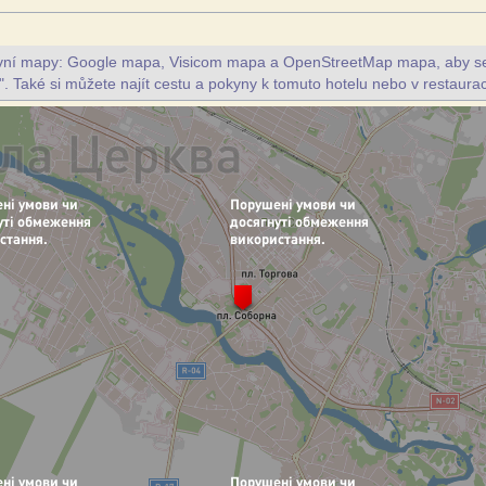
ivní mapy: Google mapa, Visicom mapa a OpenStreetMap mapa, aby se z
". Také si můžete najít cestu a pokyny k tomuto hotelu nebo v restaura