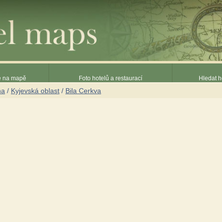
ce na mapě
Foto hotelů a restaurací
Hledat h
na
/
Kyjevská oblast
/
Bila Cerkva