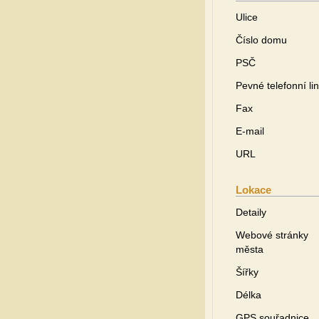
Ulice
Číslo domu
PSČ
Pevné telefonní li
Fax
E-mail
URL
Lokace
Detaily
Webové stránky
města
Šířky
Délka
GPS souřadnice