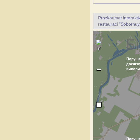
Prozkoumat interakt
restauraci "Sobornuy