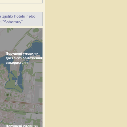
jistilo hotelu nebo
ci "Sobornuy".