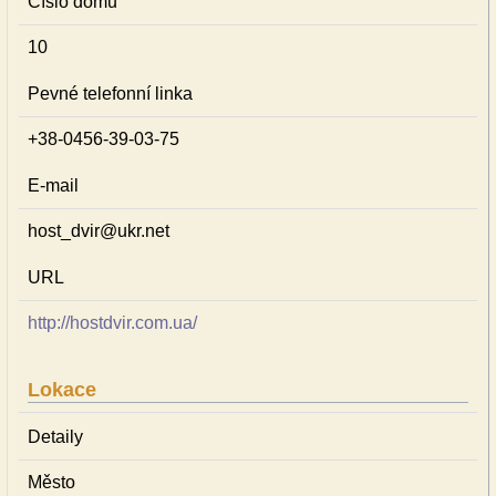
Číslo domu
10
Pevné telefonní linka
+38-0456-39-03-75
E-mail
host_dvir@ukr.net
URL
http://hostdvir.com.ua/
Lokace
Detaily
Město