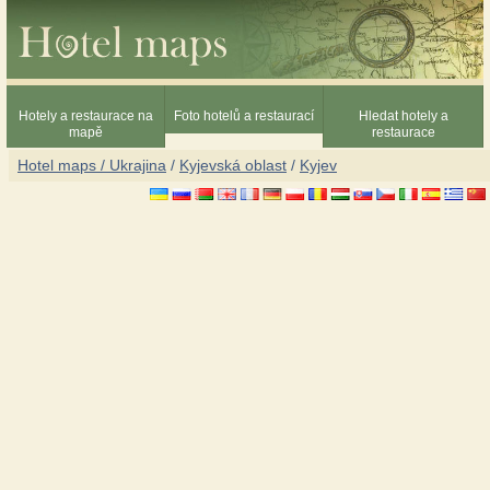
Hotely a restaurace na
Foto hotelů a restaurací
Hledat hotely a
mapě
restaurace
Hotel maps / Ukrajina
/
Kyjevská oblast
/
Kyjev