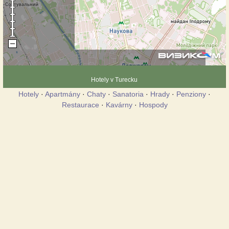
Hotely v Turecku
Hotely
·
Apartmány
·
Chaty
·
Sanatoria
·
Hrady
·
Penziony
·
Restaurace
·
Kavárny
·
Hospody