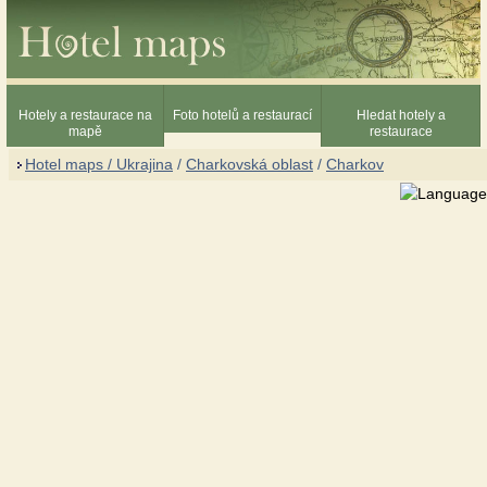
Hotely a restaurace na
Foto hotelů a restaurací
Hledat hotely a
mapě
restaurace
Hotel maps / Ukrajina
/
Charkovská oblast
/
Charkov