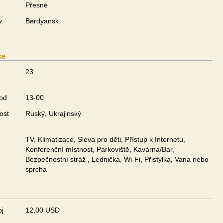
Přesné
v
Berdyansk
ce
23
 od
13-00
ost
Ruský, Ukrajinský
TV, Klimatizace, Sleva pro děti, Přístup k Internetu,
Konferenční místnost, Parkoviště, Kavárna/Bar,
Bezpečnostní stráž , Lednička, Wi-Fi, Přistýlka, Vana nebo
sprcha
oj
12,00 USD