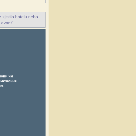
jistilo hotelu nebo
Levant".