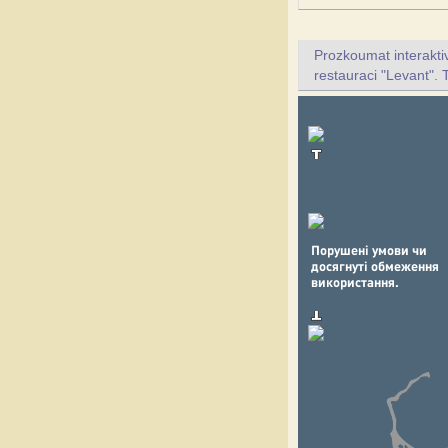
Prozkoumat interakt
restauraci "Levant". 