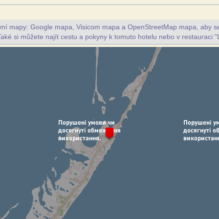
ivní mapy: Google mapa, Visicom mapa a OpenStreetMap mapa, aby se z
Také si můžete najít cestu a pokyny k tomuto hotelu nebo v restauraci "