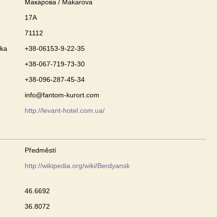
Макарова / Makarova
17А
71112
nka
+38-06153-9-22-35
+38-067-719-73-30
+38-096-287-45-34
info@fantom-kurort.com
http://levant-hotel.com.ua/
Předměstí
http://wikipedia.org/wiki/Berdyansk
46.6692
36.8072