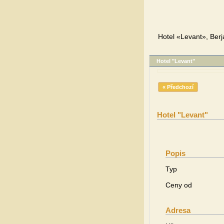
Hotel «Levant», Berj
Hotel "Levant"
« Předchozí
Hotel "Levant"
Popis
Typ
Ceny od
Adresa