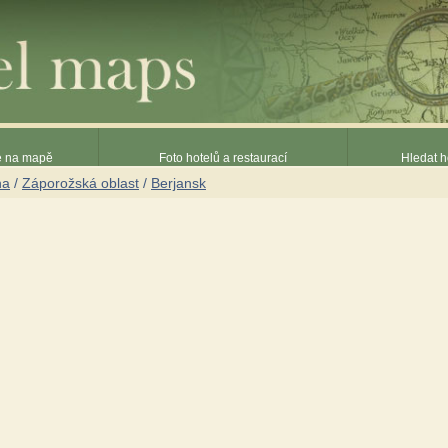
ce na mapě
Foto hotelů a restaurací
Hledat h
na
/
Záporožská oblast
/
Berjansk