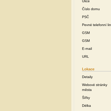
Ulice
Číslo domu
PSČ
Pevné telefonní li
GSM
GSM
E-mail
URL
Lokace
Detaily
Webové stránky
města
Šířky
Délka