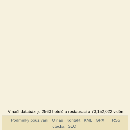
V naší databázi je 2560 hotelů a restaurací a 70,152,022 viděn.
Podmínky používání
O nás
Kontakt
KML
GPX
RSS
čtečka
SEO