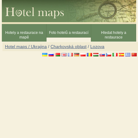
Hotely a restaurace na
Foto hotelů a restaurací
Hledat hotely a
mapě
restaurace
Hotel maps / Ukrajina
/
Charkovská oblast
/
Lozova