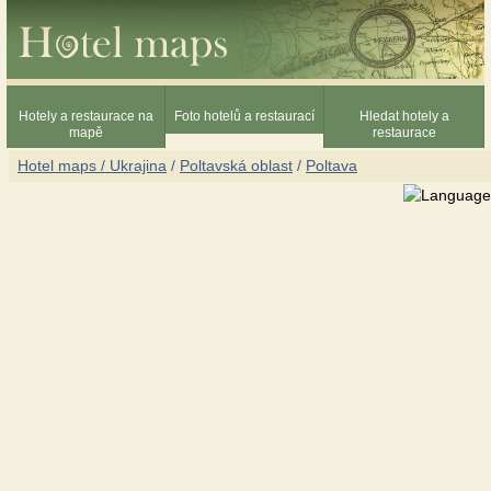
Hotely a restaurace na
Foto hotelů a restaurací
Hledat hotely a
mapě
restaurace
Hotel maps / Ukrajina
/
Poltavská oblast
/
Poltava