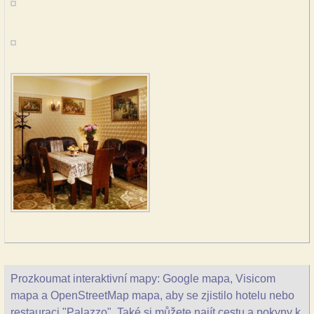
Prozkoumat interaktivní mapy: Google mapa, Visicom
mapa a OpenStreetMap mapa, aby se zjistilo hotelu nebo
restauraci "Palazzo". Také si můžete najít cestu a pokyny k