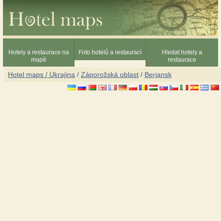
Hotely a restaurace na
Foto hotelů a restaurací
Hledat hotely a
mapě
restaurace
Hotel maps / Ukrajina
/
Záporožská oblast
/
Berjansk