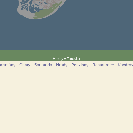
Hotely v Turecku
artmány
·
Chaty
·
Sanatoria
·
Hrady
·
Penziony
·
Restaurace
·
Kavárn