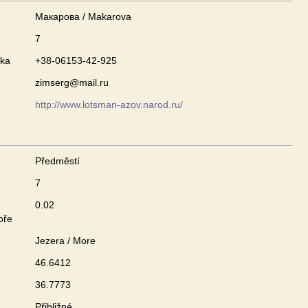
Макарова / Makarova
7
nka
+38-06153-42-925
zimserg@mail.ru
http://www.lotsman-azov.narod.ru/
Předměstí
7
0.02
oře
Jezera / More
46.6412
36.7773
Přibližné