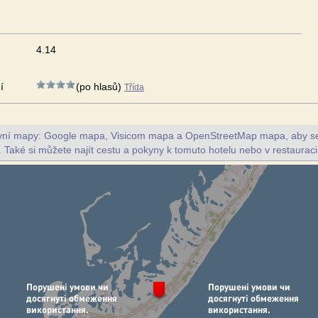
4.14
í
(po hlasů)
Třída
ivní mapy: Google mapa, Visicom mapa a OpenStreetMap mapa, aby se z
. Také si můžete najít cestu a pokyny k tomuto hotelu nebo v restaurac