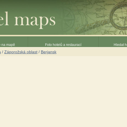
ce na mapě
Foto hotelů a restaurací
Hledat h
a
/
Záporožská oblast
/
Berjansk