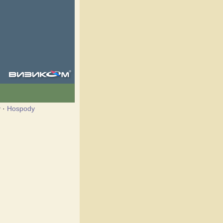
y
·
Hospody