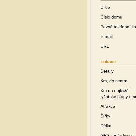
Ulice
Číslo domu
Pevné telefonní li
E-mail
URL
Lokace
Detaily
Km, do centra
Km na nejbližší
lyžařské stopy / m
Atrakce
Šířky
Délka
GPS souřadnice