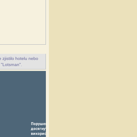
jistilo hotelu nebo
i "Lotsman".