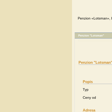
Penzion «Lotsman», B
Penzion "Lotsman"
Penzion "Lotsman
Popis
Typ
Ceny od
Adresa