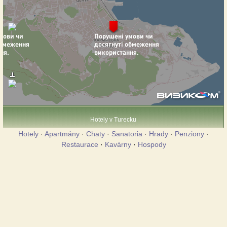
Hotely v Turecku
Hotely
·
Apartmány
·
Chaty
·
Sanatoria
·
Hrady
·
Penziony
·
Restaurace
·
Kavárny
·
Hospody