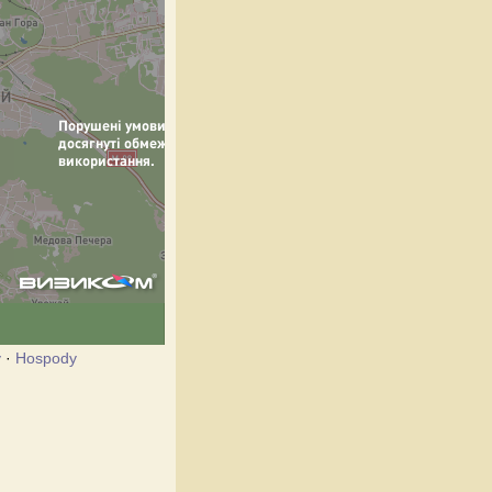
y
·
Hospody