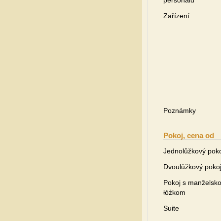
personálu
Zařízení
Poznámky
Pokoj, cena od
Jednolůžkový pok
Dvoulůžkový poko
Pokoj s manželsk
łóżkom
Suite