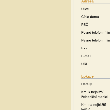
Adresa
Ulice
Číslo domu
PSČ
Pevné telefonní li
Pevné telefonní li
Fax
E-mail
URL
Lokace
Detaily
Km, k nejbližší
železniční stanici
Km, na nejbližší
letiště