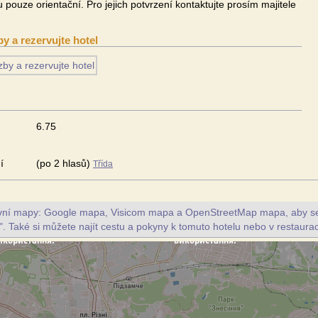
pouze orientační. Pro jejich potvrzení kontaktujte prosím majitele
by a rezervujte hotel
6.75
í
(po 2 hlasů)
Třída
ivní mapy: Google mapa, Visicom mapa a OpenStreetMap mapa, aby se z
". Také si můžete najít cestu a pokyny k tomuto hotelu nebo v restaurac