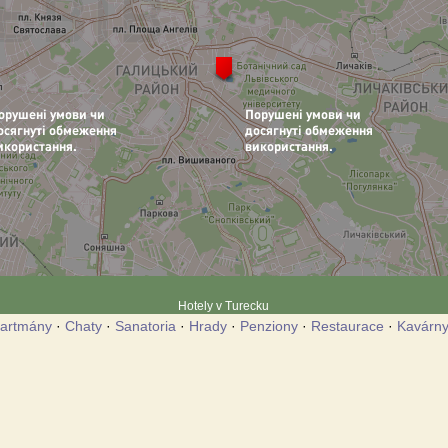
Hotely v Turecku
artmány
·
Chaty
·
Sanatoria
·
Hrady
·
Penziony
·
Restaurace
·
Kavárn