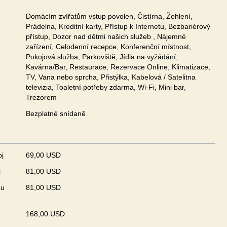
Domácím zvířatům vstup povolen, Čistírna, Žehlení,
Prádelna, Kreditní karty, Přístup k Internetu, Bezbariérový
přístup, Dozor nad dětmi našich služeb , Nájemné
zařízení, Celodenní recepce, Konferenční místnost,
Pokojová služba, Parkoviště, Jídla na vyžádání,
Kavárna/Bar, Restaurace, Rezervace Online, Klimatizace,
TV, Vana nebo sprcha, Přistýlka, Kabelová / Satelitna
televizia, Toaletní potřeby zdarma, Wi-Fi, Mini bar,
Trezorem
Bezplatné snídaně
oj
69,00 USD
j
81,00 USD
ou
81,00 USD
168,00 USD