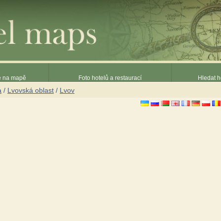
ce na mapě
Foto hotelů a restaurací
Hledat h
a
/
Lvovská oblast
/
Lvov