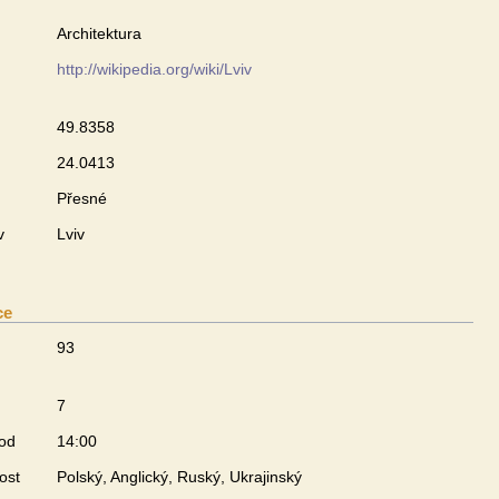
Architektura
http://wikipedia.org/wiki/Lviv
49.8358
24.0413
Přesné
v
Lviv
ce
93
7
 od
14:00
ost
Polský, Anglický, Ruský, Ukrajinský