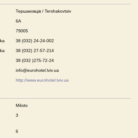
Тершаковців / Tershakovtsiv
6А
79005
nka
38 (032) 24-24-002
nka
38 (032) 27-57-214
38 (032 )275-72-24
info@eurohotel.lviv.ua
http://www.eurohotel.lviv.ua
Město
3
6