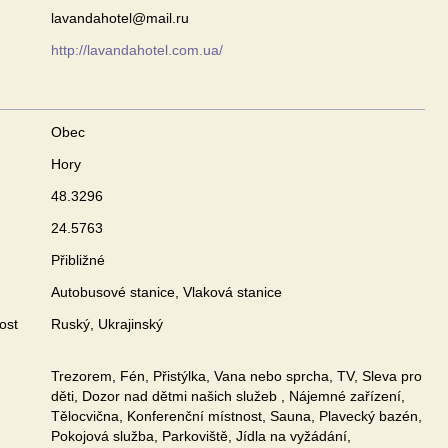
lavandahotel@mail.ru
http://lavandahotel.com.ua/
Obec
Hory
48.3296
24.5763
Přibližné
Autobusové stanice, Vlaková stanice
ost
Ruský, Ukrajinský
Trezorem, Fén, Přistýlka, Vana nebo sprcha, TV, Sleva pro
děti, Dozor nad dětmi našich služeb , Nájemné zařízení,
Tělocvična, Konferenční místnost, Sauna, Plavecký bazén,
Pokojová služba, Parkoviště, Jídla na vyžádání,