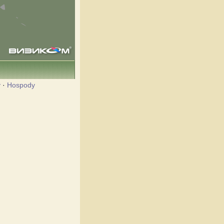
y
·
Hospody