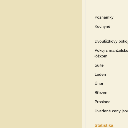
Poznámky
Kuchyně
Dvoulůžkový poko
Pokoj s manželsk
łóżkom
Suite
Leden
Únor
Březen
Prosinec
Uvedené ceny jsou 
Statistika