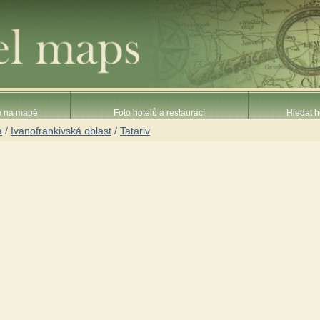
ce na mapě
Foto hotelů a restaurací
Hledat h
a
/
Ivanofrankivská oblast
/
Tatariv