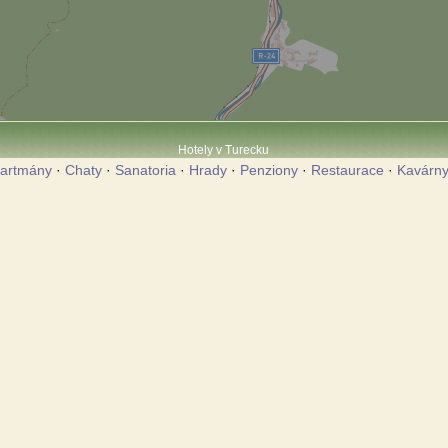
Hotely v Turecku
artmány
·
Chaty
·
Sanatoria
·
Hrady
·
Penziony
·
Restaurace
·
Kavárn